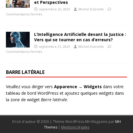
et Perspectives
septembre 22, 2023
Michel Dutreille
Commentaires fermés
L’Intelligence Artificielle devant la Justice :
Vers qui se tourner en cas d’erreurs?
septembre 21, 2023
Michel Dutreille
Commentaires fermés
BARRE LATÉRALE
Veuillez vous diriger vers
Apparence → Widgets
dans votre
tableau de bord WordPress et ajoutez quelques widgets dans
la zone de widget
Barre latérale
.
Droit d'auteur © 2026 | Thème WordPress MH Magazine par
MH
Themes
|
Mentions légales