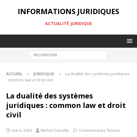
INFORMATIONS JURIDIQUES
ACTUALITÉ JURIDIQUE
ACCUEIL
JURIDIQUE
La dualité des systèmes juridiques
: common law et droit civil
La dualité des systèmes
juridiques : common law et droit
civil
mai 6, 2024
Michel Dutreille
Commentaires fermés