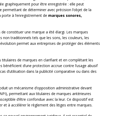
ée graphiquement pour être enregistrée : elle peut
 permettant de déterminer avec précision l’objet de la
la porte à l’enregistrement de
marques sonores,
es de constituer une marque a été élargi. Les marques
on traditionnels tels que les sons, les couleurs, les
 évolution permet aux entreprises de protéger des éléments
 titulaires de marques en clarifiant et en complétant les
aires bénéficient d’une protection accrue contre l’usage abusif
as d’utilisation dans la publicité comparative ou dans des
roduit un mécanisme d’opposition administrative devant
e (INPI), permettant aux titulaires de marques antérieures
eptible d’être confondue avec la leur. Ce dispositif est
er et à accélérer le règlement des litiges entre marques.
ans ce nouvel environnement juridique, il est essentiel de