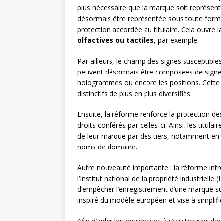
plus nécessaire que la marque soit représent
désormais être représentée sous toute forme
protection accordée au titulaire. Cela ouvre 
olfactives ou tactiles
, par exemple.
Par ailleurs, le champ des signes susceptibl
peuvent désormais être composées de signes n
hologrammes ou encore les positions. Cette
distinctifs de plus en plus diversifiés.
Ensuite, la réforme renforce la protection des
droits conférés par celles-ci. Ainsi, les titul
de leur marque par des tiers, notamment en c
noms de domaine.
Autre nouveauté importante : la réforme int
l’Institut national de la propriété industriell
d’empêcher l’enregistrement d’une marque susc
inspiré du modèle européen et vise à simplifi
Afin d’aider les entreprises à s’y retrouver d