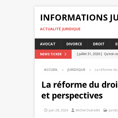
INFORMATIONS J
ACTUALITÉ JURIDIQUE
AVOCAT
DIVORCE
DROIT
E
[ juillet 31, 2026 ]
Qu’est-ce
NEWS TICKER
[ juillet 30, 2026 ]
Découvrez
ACCUEIL
JURIDIQUE
La réforme du 
[ juillet 29, 2026 ]
Comment
[ juillet 27, 2026 ]
Avocats s
La réforme du droi
AVOCAT
et perspectives
[ août 4, 2026 ]
L’importan
ENTREPRISE
juin 28, 2024
Michel Dutreille
Jurid