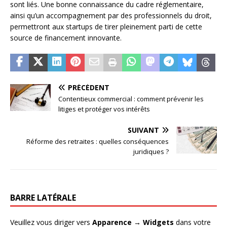
sont liés. Une bonne connaissance du cadre réglementaire,
ainsi qu’un accompagnement par des professionnels du droit,
permettront aux startups de tirer pleinement parti de cette
source de financement innovante.
PRÉCÉDENT
Contentieux commercial : comment prévenir les
litiges et protéger vos intérêts
SUIVANT
Réforme des retraites : quelles conséquences
juridiques ?
BARRE LATÉRALE
Veuillez vous diriger vers
Apparence → Widgets
dans votre