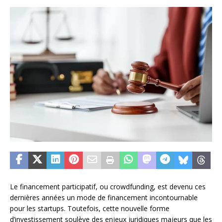
Le financement participatif, ou crowdfunding, est devenu ces
dernières années un mode de financement incontournable
pour les startups. Toutefois, cette nouvelle forme
d’investissement soulève des enjeux juridiques majeurs que les