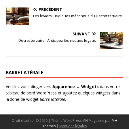
PRÉCÉDENT
Les leviers juridiques méconnus du Décret tertiaire
SUIVANT
Décret tertiaire : Anticipez les risques légaux
BARRE LATÉRALE
Veuillez vous diriger vers
Apparence → Widgets
dans votre
tableau de bord WordPress et ajoutez quelques widgets dans
la zone de widget
Barre latérale
.
Droit d'auteur © 2026 | Thème WordPress MH Magazine par
MH
Themes
|
Mentions légales