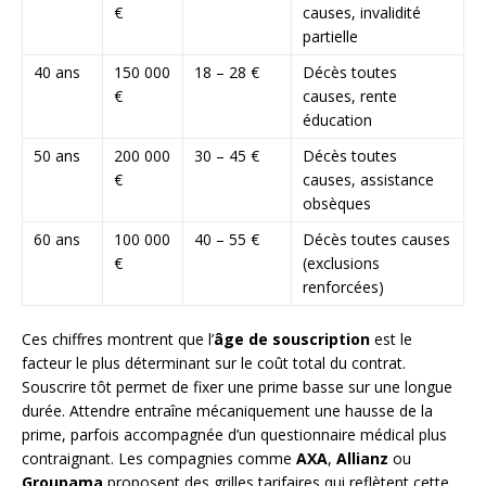
€
causes, invalidité
partielle
40 ans
150 000
18 – 28 €
Décès toutes
€
causes, rente
éducation
50 ans
200 000
30 – 45 €
Décès toutes
€
causes, assistance
obsèques
60 ans
100 000
40 – 55 €
Décès toutes causes
€
(exclusions
renforcées)
Ces chiffres montrent que l’
âge de souscription
est le
facteur le plus déterminant sur le coût total du contrat.
Souscrire tôt permet de fixer une prime basse sur une longue
durée. Attendre entraîne mécaniquement une hausse de la
prime, parfois accompagnée d’un questionnaire médical plus
contraignant. Les compagnies comme
AXA
,
Allianz
ou
Groupama
proposent des grilles tarifaires qui reflètent cette