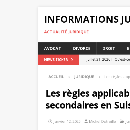
INFORMATIONS J
ACTUALITÉ JURIDIQUE
AVOCAT
DIVORCE
DROIT
E
[ juillet 31, 2026 ]
Qu’est-ce
NEWS TICKER
[ juillet 30, 2026 ]
Découvrez
ACCUEIL
JURIDIQUE
Les règles ap
[ juillet 29, 2026 ]
Comment
[ juillet 27, 2026 ]
Avocats s
Les règles applica
AVOCAT
secondaires en Sui
[ août 4, 2026 ]
L’importan
ENTREPRISE
janvier 12, 2025
Michel Dutreille
Ju