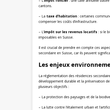
– L’
impôt foncier
: une taxe annuelle basée s
cantons.
– La
taxe d’habitation
: certaines commune
compenser les coûts d’infrastructure.
– L’
impôt sur les revenus locatifs
: si le 
imposables en Suisse.
Il est crucial de prendre en compte ces aspec
secondaire en Suisse, car ils peuvent signific
Les enjeux environneme
La réglementation des résidences secondair
développement durable et la préservation de 
plusieurs objectifs :
– La protection des paysages et de la biodive
– La lutte contre l’étalement urbain et l’artific