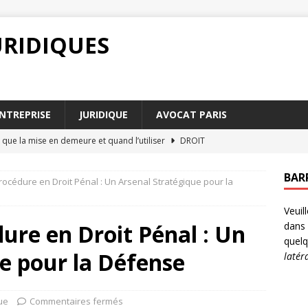
URIDIQUES
NTREPRISE
JURIDIQUE
AVOCAT PARIS
 que la mise en demeure et quand l’utiliser
DROIT
 le rôle de l’audience de mise en état dans un procès
DROIT
BAR
rocédure en Droit Pénal : Un Arsenal Stratégique pour la
 changer de prénom légalement
DROIT
Veuil
uccession Paris : De quelle assistance avez-vous besoin
dure en Droit Pénal : Un
dans 
quelq
e pour la Défense
latér
ce de la force majeure dans les contrats commerciaux
ue
Commentaires fermés