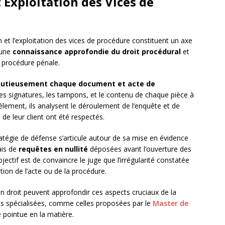
 Exploitation des Vices de
on et l’exploitation des vices de procédure constituent un axe
 une
connaissance approfondie du droit procédural
et
 procédure pénale.
utieusement chaque document et acte de
 les signatures, les tampons, et le contenu de chaque pièce à
lèlement, ils analysent le déroulement de l’enquête et de
s de leur client ont été respectés.
tratégie de défense s’articule autour de sa mise en évidence
iais de
requêtes en nullité
déposées avant l’ouverture des
jectif est de convaincre le juge que l’irrégularité constatée
tion de l’acte ou de la procédure.
 en droit peuvent approfondir ces aspects cruciaux de la
s spécialisées, comme celles proposées par le
Master de
e pointue en la matière.