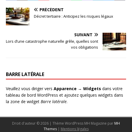
PRÉCÉDENT
Décret tertiaire : Anticipez les risques légaux
SUIVANT
Lors d’une catastrophe naturelle grêle, quelles sont
vos obligations
BARRE LATÉRALE
Veuillez vous diriger vers
Apparence → Widgets
dans votre
tableau de bord WordPress et ajoutez quelques widgets dans
la zone de widget
Barre latérale
.
Droit d'auteur © 2026 | Thème WordPress MH Magazine par
MH
Themes
|
Mentions légales